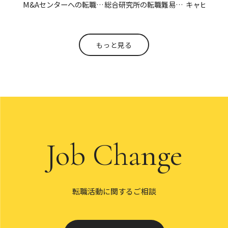
M&Aセンターへの転職難
総合研究所の転職難易度
キャピタル
易度は？選考突破に必要
は？平均年収2,894万の
の転職難易
な対策、高年収、求める
理由、選考対策、求める
準と面接対
人物像を徹底解説
人物像を徹底解説
もっと見る
Job Change
転職活動に関するご相談