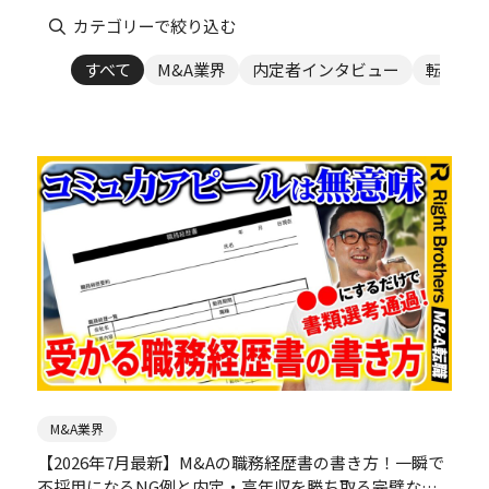
カテゴリーで絞り込む
すべて
M&A業界
内定者インタビュー
転職・
M&A業界
【2026年7月最新】M&Aの職務経歴書の書き方！一瞬で
不採用になるNG例と内定・高年収を勝ち取る完璧な実