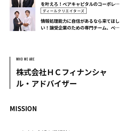
を叶えろ！ペアキャピタルのコーポレー
トアドバイザリー部
ディールクリエイターズ
情報処理能力に自信があるなら来てほし
い！譲受企業のための専門チーム、ペア
キャピタルのストラテジーコンサルティ
ング部
WHO WE ARE
株式会社ＨＣフィナンシャ
ル・アドバイザー
MISSION